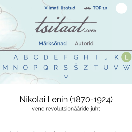
Viimati lisatud
TOP 10
Märksõnad
Autorid
A
B
C
D
E
F
G
H
I
J
K
L
M
N
O
P
Q
R
S
Š
Z
T
U
V
W
Y
Nikolai Lenin
1870
-
1924
vene revolutsionääride juht