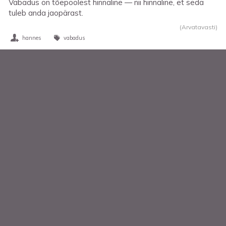
Vabadus on tõepoolest hinnaline — nii hinnaline, et seda
tuleb anda jaopärast.
(Arvatavasti)
hannes
vabadus