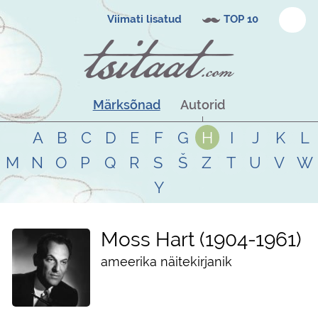
Viimati lisatud
TOP 10
Märksõnad
Autorid
A
B
C
D
E
F
G
H
I
J
K
L
M
N
O
P
Q
R
S
Š
Z
T
U
V
W
Y
Moss Hart
1904
-
1961
ameerika näitekirjanik