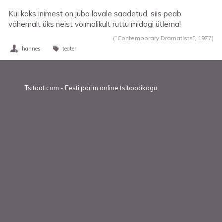
Kui kaks inimest on juba lavale saadetud, siis peab
vähemalt üks neist võimalikult ruttu midagi ütlema!
(“Contemporary Dramatists”,
1977
)
hannes
teater
Tsitaat.com - Eesti parim online tsitaadikogu