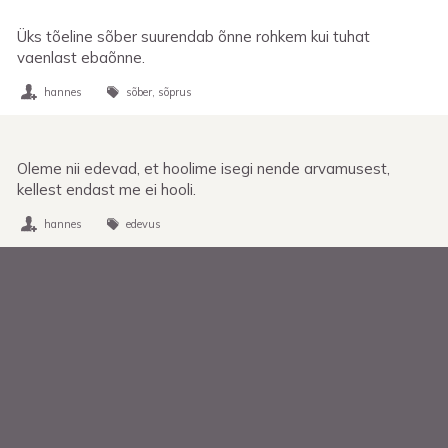
Üks tõeline sõber suurendab õnne rohkem kui tuhat
vaenlast ebaõnne.
hannes
sõber
sõprus
Oleme nii edevad, et hoolime isegi nende arvamusest,
kellest endast me ei hooli.
hannes
edevus