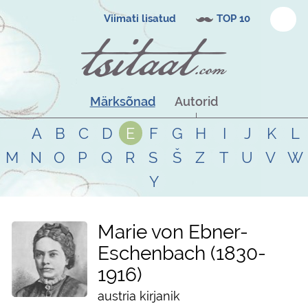
Viimati lisatud
TOP 10
Märksõnad
Autorid
A
B
C
D
E
F
G
H
I
J
K
L
M
N
O
P
Q
R
S
Š
Z
T
U
V
W
Y
Marie von Ebner-
Eschenbach
1830
-
1916
austria kirjanik