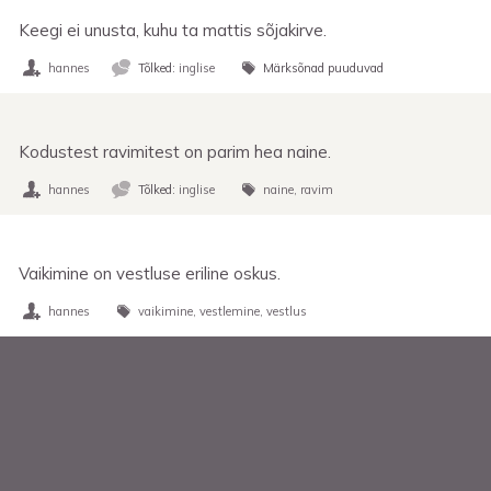
Keegi ei unusta, kuhu ta mattis sõjakirve.
hannes
Tõlked:
inglise
Märksõnad puuduvad
Kodustest ravimitest on parim hea naine.
hannes
Tõlked:
inglise
naine
ravim
Vaikimine on vestluse eriline oskus.
hannes
vaikimine
vestlemine
vestlus