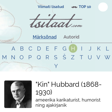
Viimati lisatud
TOP 10
Märksõnad
Autorid
A
B
C
D
E
F
G
H
I
J
K
L
M
N
O
P
Q
R
S
Š
Z
T
U
V
W
Y
"Kin" Hubbard
1868
-
1930
ameerika karikaturist, humorist
ning ajakirjanik