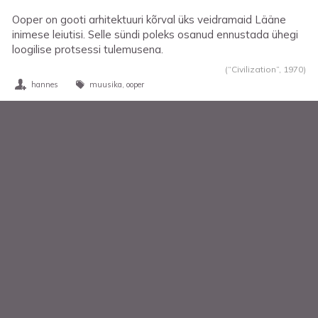
Ooper on gooti arhitektuuri kõrval üks veidramaid Lääne
inimese leiutisi. Selle sündi poleks osanud ennustada ühegi
loogilise protsessi tulemusena.
(“Civilization”,
1970
)
hannes
muusika
ooper