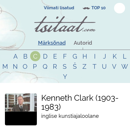
Viimati lisatud
TOP 10
Märksõnad
Autorid
A
B
C
D
E
F
G
H
I
J
K
L
M
N
O
P
Q
R
S
Š
Z
T
U
V
W
Y
Kenneth Clark
1903
-
1983
inglise kunstiajaloolane