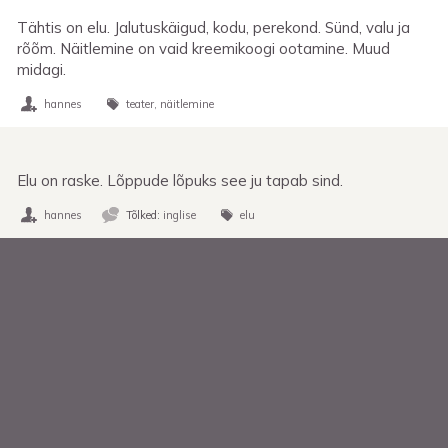
Tähtis on elu. Jalutuskäigud, kodu, perekond. Sünd, valu ja
rõõm. Näitlemine on vaid kreemikoogi ootamine. Muud
midagi.
hannes
teater
näitlemine
Elu on raske. Lõppude lõpuks see ju tapab sind.
hannes
Tõlked:
inglise
elu