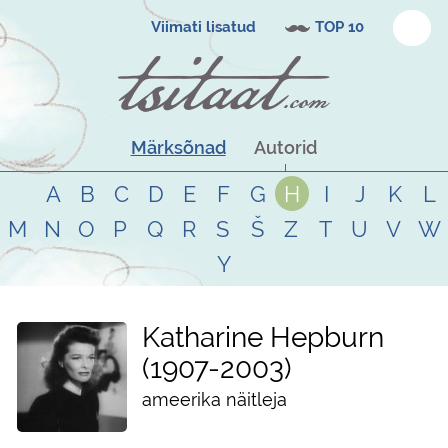
Viimati lisatud
TOP 10
Märksõnad
Autorid
A
B
C
D
E
F
G
H
I
J
K
L
M
N
O
P
Q
R
S
Š
Z
T
U
V
W
Y
Katharine Hepburn
1907
-
2003
ameerika näitleja