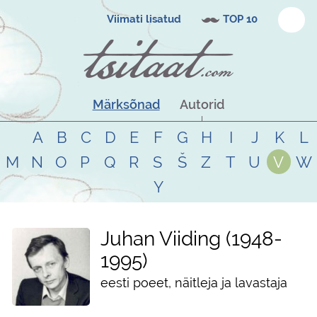
Viimati lisatud
TOP 10
Märksõnad
Autorid
A
B
C
D
E
F
G
H
I
J
K
L
M
N
O
P
Q
R
S
Š
Z
T
U
V
W
Y
Juhan Viiding
1948
-
1995
eesti poeet, näitleja ja lavastaja