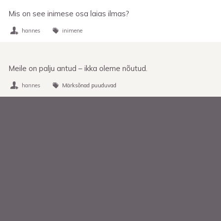
Mis on see inimese osa laias ilmas?
hannes
inimene
Meile on palju antud – ikka oleme nõutud.
hannes
Märksõnad puuduvad