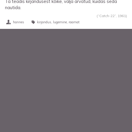
Ta teadis kirjandusest kõike, välja arvatud, kuidas seda
nautida.
(“Catch-22”,
1961
)
hannes
kirjandus
lugemine
raamat