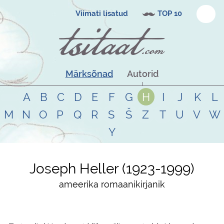
Viimati lisatud
TOP 10
Märksõnad
Autorid
A
B
C
D
E
F
G
H
I
J
K
L
M
N
O
P
Q
R
S
Š
Z
T
U
V
W
Y
Joseph Heller
1923
-
1999
ameerika romaanikirjanik