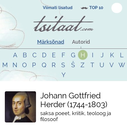
Viimati lisatud
TOP 10
Märksõnad
Autorid
A
B
C
D
E
F
G
H
I
J
K
L
M
N
O
P
Q
R
S
Š
Z
T
U
V
W
Y
Johann Gottfried
Herder
1744
-
1803
saksa poeet, kriitik, teoloog ja
filosoof