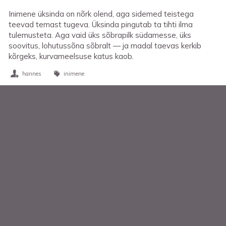
Inimene üksinda on nõrk olend, aga sidemed teistega
teevad temast tugeva. Üksinda pingutab ta tihti ilma
tulemusteta. Aga vaid üks sõbrapilk südamesse, üks
soovitus, lohutussõna sõbralt — ja madal taevas kerkib
kõrgeks, kurvameelsuse katus kaob.
hannes
inimene