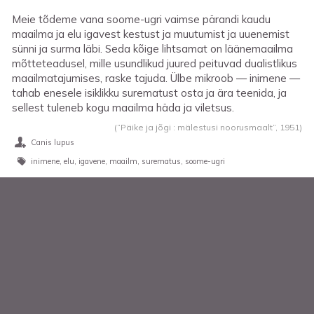
Meie tõdeme vana soome-ugri vaimse pärandi kaudu
maailma ja elu igavest kestust ja muutumist ja uuenemist
sünni ja surma läbi. Seda kõige lihtsamat on läänemaailma
mõtteteadusel, mille usundlikud juured peituvad dualistlikus
maailmatajumises, raske tajuda. Ülbe mikroob — inimene —
tahab enesele isiklikku surematust osta ja ära teenida, ja
sellest tuleneb kogu maailma häda ja viletsus.
(“Päike ja jõgi : mälestusi noorusmaalt”,
1951
)
Canis lupus
inimene
elu
igavene
maailm
surematus
soome-ugri