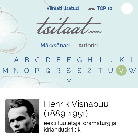
Viimati lisatud
TOP 10
Märksõnad
Autorid
A
B
C
D
E
F
G
H
I
J
K
L
M
N
O
P
Q
R
S
Š
Z
T
U
V
W
Y
Henrik Visnapuu
1889
-
1951
eesti luuletaja, dramaturg ja
kirjanduskriitik