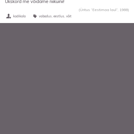
Ükskord me võidame niikuinii!
(Üritus “Eestimaa laul”,
1988
)
kadikala
vabadus
eestlus
võit