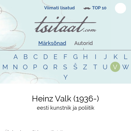
Viimati lisatud
TOP 10
Märksõnad
Autorid
A
B
C
D
E
F
G
H
I
J
K
L
M
N
O
P
Q
R
S
Š
Z
T
U
V
W
Y
Heinz Valk
1936
-
eesti kunstnik ja poliitik