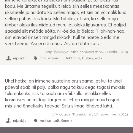
kodu. Me üritame tegelikult leida siin selles meeskonnas
üksmeele ja näidata ka selles majas, et siin on võimalik luua
selline puhas, ilus kodu. Ma tahaks, et siin, ka selle maja
ümber oleks ilus niidetud muru, et oleks lipuvarras. Et paljud
saaksid siit mööda sõita, nii-öelda, ja öelda: “Hah-hah-haa,
siin elavad ilmselt mingid rikkad!” Küll te näete. Seda me
veel teeme. Asi ei ole rahas. Asi on tahtmises.
(http://www.youtube.com/watch?v=339xah6JBO0)
rajaleidja
raha
vaesus
ilu
tahtmine
laiskus
kodu
Ühel hetkel on inimene suuteline aru saama, et kui ta ühel
päeval saab nii palju palka nagu ta kuu aega tagasi maksis
tulumaksuks, siis ta saab aru võib-olla, et äkki selles
kasinuses on midagi targemat. Et on mingid muud asjad,
mis sind õnnelikuks teevad. Sinu silmad lähevad lahti.
(ETV saade “Kahekõne”,
17. november 2011
)
rajaleidja
kasinus
palk
õnnelik