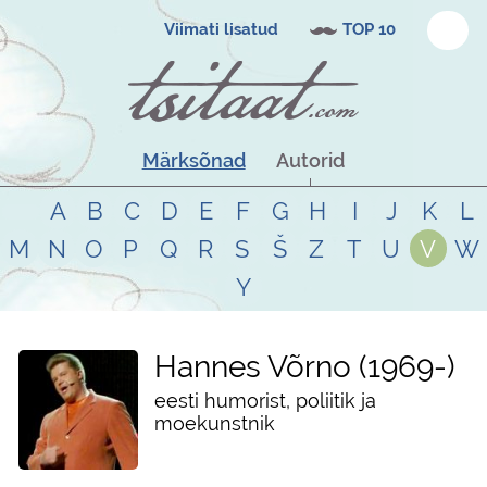
Viimati lisatud
TOP 10
Märksõnad
Autorid
A
B
C
D
E
F
G
H
I
J
K
L
M
N
O
P
Q
R
S
Š
Z
T
U
V
W
Y
Hannes Võrno
1969
-
eesti humorist, poliitik ja
moekunstnik