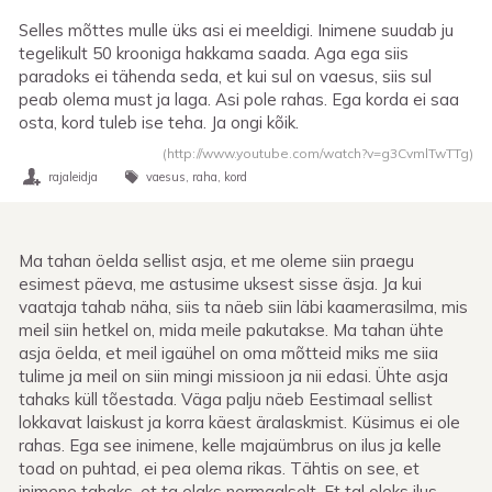
Selles mõttes mulle üks asi ei meeldigi. Inimene suudab ju
tegelikult 50 krooniga hakkama saada. Aga ega siis
paradoks ei tähenda seda, et kui sul on vaesus, siis sul
peab olema must ja laga. Asi pole rahas. Ega korda ei saa
osta, kord tuleb ise teha. Ja ongi kõik.
(http://www.youtube.com/watch?v=g3CvmlTwTTg)
rajaleidja
vaesus
raha
kord
Ma tahan öelda sellist asja, et me oleme siin praegu
esimest päeva, me astusime uksest sisse äsja. Ja kui
vaataja tahab näha, siis ta näeb siin läbi kaamerasilma, mis
meil siin hetkel on, mida meile pakutakse. Ma tahan ühte
asja öelda, et meil igaühel on oma mõtteid miks me siia
tulime ja meil on siin mingi missioon ja nii edasi. Ühte asja
tahaks küll tõestada. Väga palju näeb Eestimaal sellist
lokkavat laiskust ja korra käest äralaskmist. Küsimus ei ole
rahas. Ega see inimene, kelle majaümbrus on ilus ja kelle
toad on puhtad, ei pea olema rikas. Tähtis on see, et
inimene tahaks, et ta elaks normaalselt. Et tal oleks ilus