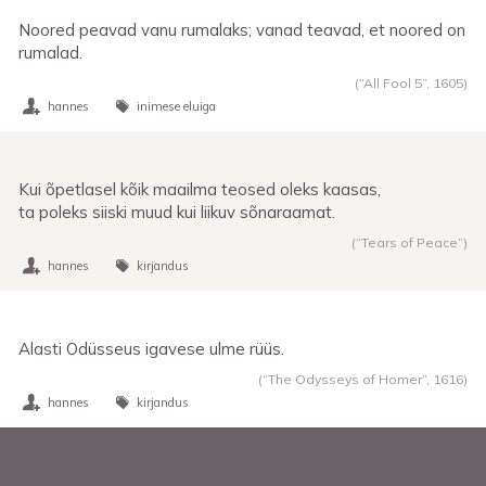
Noored peavad vanu rumalaks; vanad teavad, et noored on
rumalad.
(“All Fool 5”,
1605
)
hannes
inimese eluiga
Kui õpetlasel kõik maailma teosed oleks kaasas,
ta poleks siiski muud kui liikuv sõnaraamat.
(“Tears of Peace”)
hannes
kirjandus
Alasti Odüsseus igavese ulme rüüs.
(“The Odysseys of Homer”,
1616
)
hannes
kirjandus