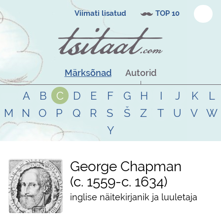
Viimati lisatud
TOP 10
Märksõnad
Autorid
A
B
C
D
E
F
G
H
I
J
K
L
M
N
O
P
Q
R
S
Š
Z
T
U
V
W
Y
George Chapman
c. 1559
-
c. 1634
inglise näitekirjanik ja luuletaja