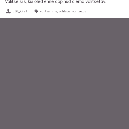
Valitse siis, kui oled enne õppinud olema valitsetav.
EST_Greif
valitsemine
valitsus
valitsetav