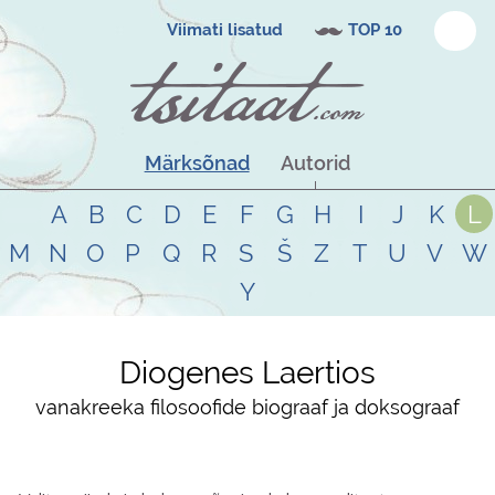
Viimati lisatud
TOP 10
Märksõnad
Autorid
A
B
C
D
E
F
G
H
I
J
K
L
M
N
O
P
Q
R
S
Š
Z
T
U
V
W
Y
Diogenes Laertios
vanakreeka filosoofide biograaf ja doksograaf