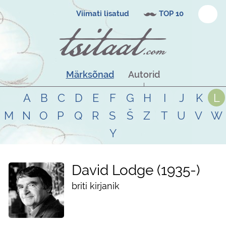
Viimati lisatud
TOP 10
Märksõnad
Autorid
A
B
C
D
E
F
G
H
I
J
K
L
M
N
O
P
Q
R
S
Š
Z
T
U
V
W
Y
David Lodge
1935
-
briti kirjanik