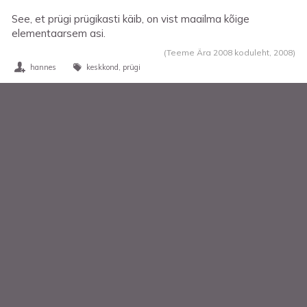
See, et prügi prügikasti käib, on vist maailma kõige
elementaarsem asi.
(Teeme Ära 2008 koduleht,
2008
)
hannes
keskkond
prügi