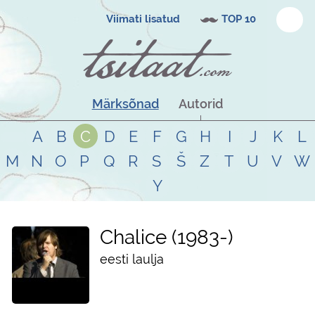
Viimati lisatud
TOP 10
Märksõnad
Autorid
A
B
C
D
E
F
G
H
I
J
K
L
M
N
O
P
Q
R
S
Š
Z
T
U
V
W
Y
Chalice
1983
-
eesti laulja