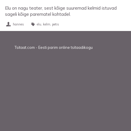
Elu on nagu teater, sest kõige suuremad kelmid istuvad
sageli kõige parematel kohtadel.
hannes
elu
kelm
petis
Tsitaat.com - Eesti parim online tsitaadikogu