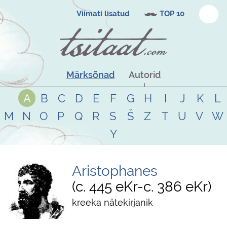
Viimati lisatud
TOP 10
Märksõnad
Autorid
A
B
C
D
E
F
G
H
I
J
K
L
M
N
O
P
Q
R
S
Š
Z
T
U
V
W
Y
Aristophanes
c. 445 eKr
-
c. 386 eKr
kreeka nätekirjanik